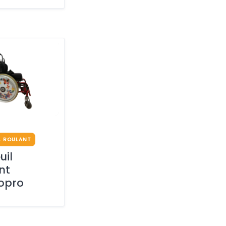
L ROULANT
uil
nt
opro