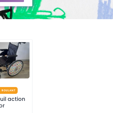
L ROULANT
uil action
or