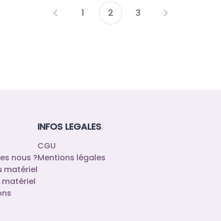
1
2
3
Pagination
des
publications
INFOS LEGALES
CGU
es nous ?
Mentions légales
u matériel
 matériel
ons