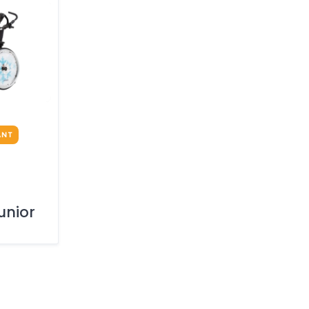
ANT
unior