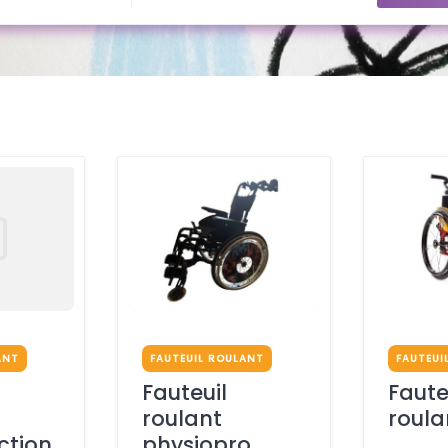
ANT
FAUTEUIL ROULANT
FAUTEUI
Fauteuil
Faute
roulant
roula
ction
physiopro