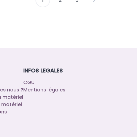
Pagination
des
publications
INFOS LEGALES
CGU
es nous ?
Mentions légales
u matériel
 matériel
ons