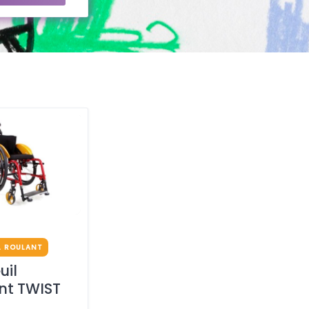
L ROULANT
uil
nt TWIST