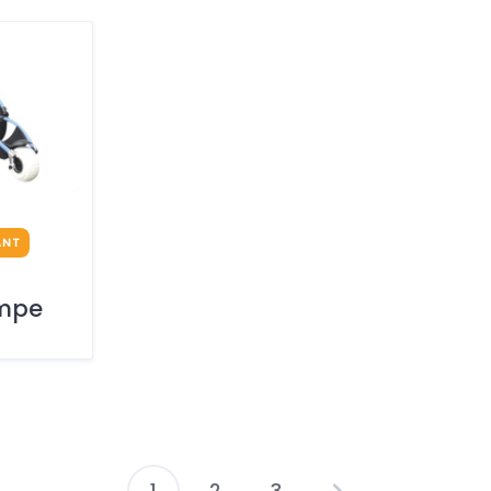
ANT
mpe
1
2
3