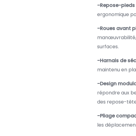
-Repose-pieds a
ergonomique pou
-Roues avant pi
manœuvrabilité,
surfaces.
-Harnais de sécu
maintenu en pla
-Design modula
répondre aux be
des repose-tête
-Pliage compac
les déplacement