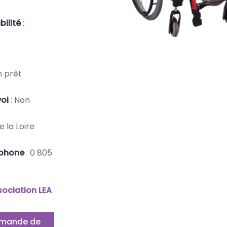
bilité
:
n prêt
voi
: Non
e la Loire
éphone
: 0 805
sociation LEA
emande de