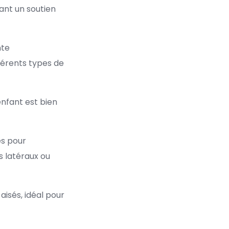
ant un soutien
nte
férents types de
enfant est bien
es pour
 latéraux ou
isés, idéal pour