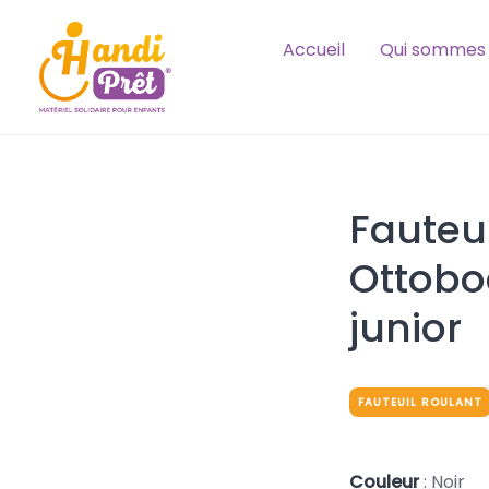
Skip
to
Accueil
Qui sommes 
content
Fauteui
Ottobo
junior
FAUTEUIL ROULANT
Couleur
: Noir