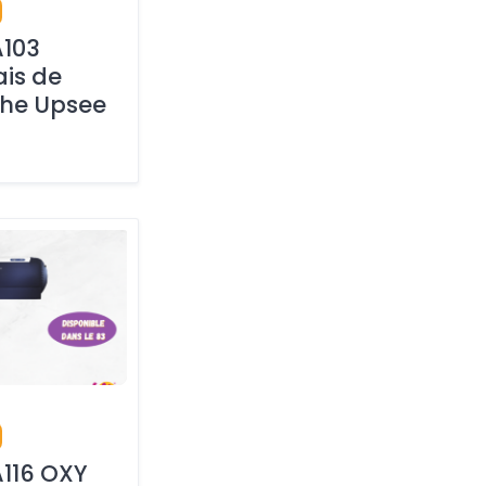
A103
is de
he Upsee
116 OXY