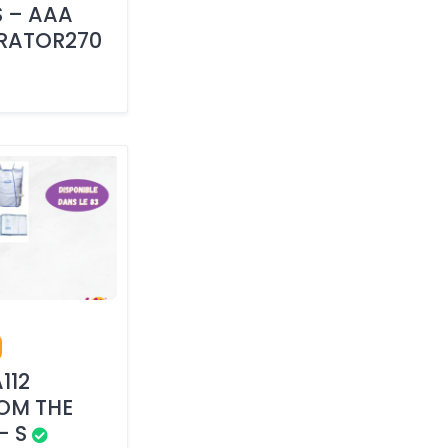
S – AAA
IRATOR270
112
ROM THE
– S