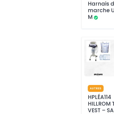
Harnais 
marche 
M
AUTRES
HPLÉA114
HILLROM 
VEST – S