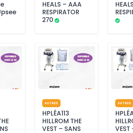
de
HEALS – AAA
HEAL
Upsee
RESPIRATOR
RESP
270
AUTRES
AUTRES
HPLÉA113
HPLÉA
THE
HILLROM THE
HILL
ANS
VEST – SANS
VEST 