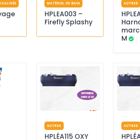
ICALISÉE
MATÉRIEL DE BAIN
AUTRES
oyage
HPLEA003 –
HPLE
Firefly Splashy
Harna
marc
M
AUTRES
AUTRES
HPLÉA115 OXY
HPLÉA