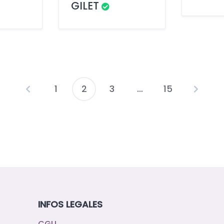
GILET
1
2
3
…
15
Pagination
des
publications
INFOS LEGALES
CGU