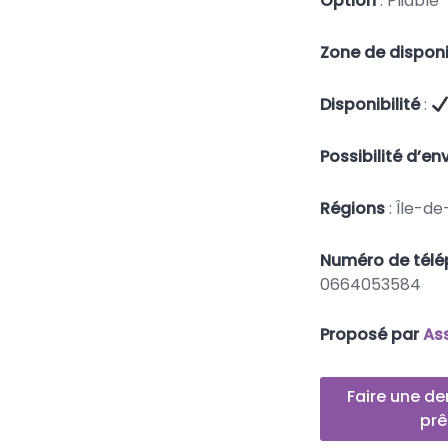
Option
: Pliable
Zone de disponi
Disponibilité
:
Possibilité d’en
Régions
: Île-d
Numéro de tél
0664053584
Proposé par
As
Faire une d
prê