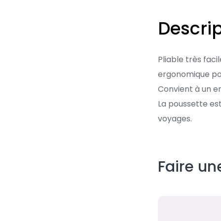
Descrip
Pliable très faci
ergonomique pour
Convient à un e
La poussette es
voyages.
Faire u