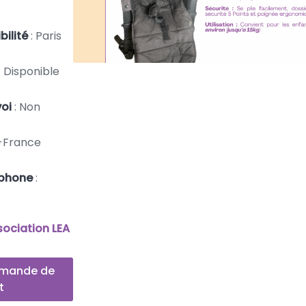
bilité
: Paris
Disponible
voi
: Non
e-France
éphone
:
sociation LEA
emande de
t