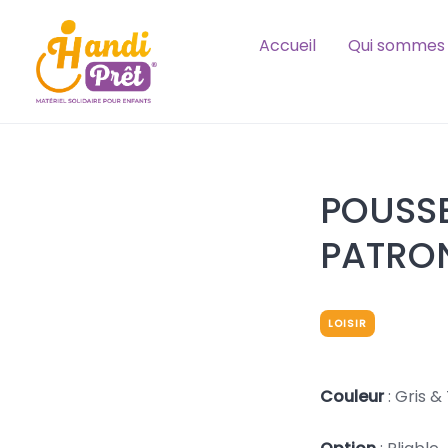
Skip
to
Accueil
Qui sommes 
content
POUSS
PATRO
LOISIR
Couleur
: Gris &