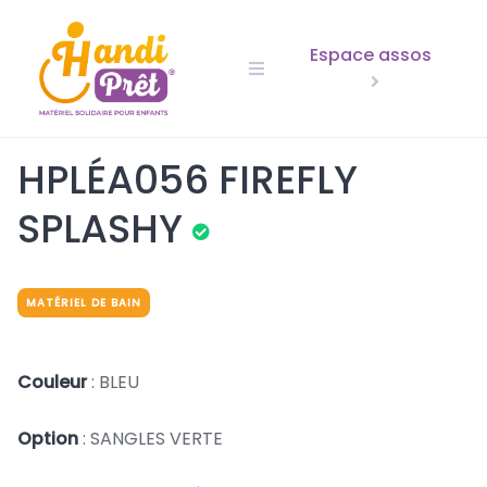
Skip
to
Espace assos
content
HPLÉA056 FIREFLY
SPLASHY
MATÉRIEL DE BAIN
Couleur
: BLEU
Option
: SANGLES VERTE