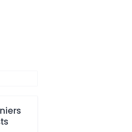
niers
ts