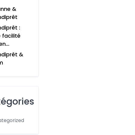
anne &
diprêt
diprêt :
 facilité
en...
diprêt &
m
égories
tegorized