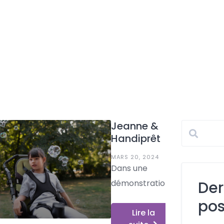
Jeanne &
Handiprêt
MARS 20, 2024
Dans une
démonstration
Der
touchante de
pos
Lire la
solidarité et