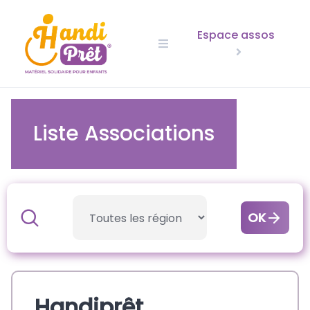
Skip
to
Espace assos
content
Liste Associations
OK
Handiprêt