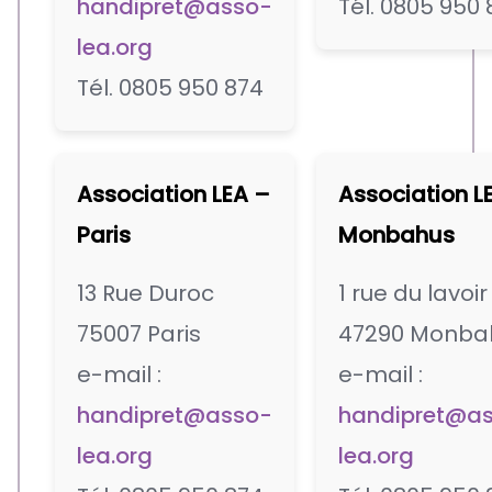
handipret@asso-
Tél. 0805 950 
lea.org
Tél. 0805 950 874
Association LEA –
Association L
Paris
Monbahus
13 Rue Duroc
1 rue du lavoir
75007 Paris
47290 Monba
e-mail :
e-mail :
handipret@asso-
handipret@a
lea.org
lea.org